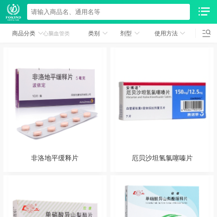
商品分类
类别
剂型
使用方法
心脑血管类
非洛地平缓释片
厄贝沙坦氢氯噻嗪片