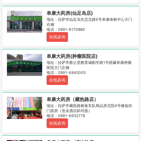
阜康大药房(仙足岛店)
地址：
拉萨市仙足岛生态北路6号阜康体检中心大门
右侧
电话：
0891-6170880
在线咨询
阜康大药房(肿瘤医院店)
地址：
拉萨市蔡公堂教育城勤学路1号西藏阜康肿瘤
医院大门左侧
电话：
0891-6845005
在线咨询
阜康大药房（藏热路店）
地址：
拉萨市藏热路粮食车队商品房北院4号楼临街
门面房（亚朵酒店斜对面）
电话：
0891-6652778
在线咨询