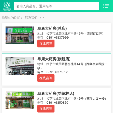
您现在的位置：
联系我们
> >
阜康大药房(总店)
地址：
拉萨市城关区北京中路46号（西郊百益旁）
电话：
0891-6837999
在线咨询
阜康大药房(旗舰店)
地址：
拉萨市城关区林廓北路14号（西藏阜康医院一
楼）
电话：
0891-6371812
在线咨询
阜康大药房(功德林店)
地址：
拉萨市城关区北京中路45号（蕃瑞大厦一楼）
电话：
0891-6850850
在线咨询