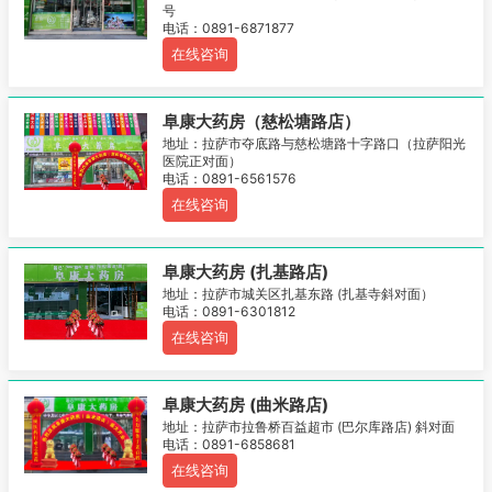
号
电话：
0891-6871877
在线咨询
阜康大药房（慈松塘路店）
地址：
拉萨市夺底路与慈松塘路十字路口（拉萨阳光
医院正对面）
电话：
0891-6561576
在线咨询
阜康大药房 (扎基路店)
地址：
拉萨市城关区扎基东路 (扎基寺斜对面）
电话：
0891-6301812
在线咨询
阜康大药房 (曲米路店)
地址：
拉萨市拉鲁桥百益超市 (巴尔库路店) 斜对面
电话：
0891-6858681
在线咨询