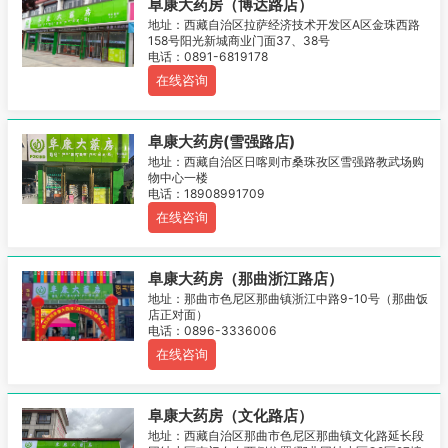
阜康大药房（博达路店）
地址：
西藏自治区拉萨经济技术开发区A区金珠西路
158号阳光新城商业门面37、38号
电话：
0891-6819178
在线咨询
阜康大药房(雪强路店)
地址：
西藏自治区日喀则市桑珠孜区雪强路教武场购
物中心一楼
电话：
18908991709
在线咨询
阜康大药房（那曲浙江路店）
地址：
那曲市色尼区那曲镇浙江中路9-10号（那曲饭
店正对面）
电话：
0896-3336006
在线咨询
阜康大药房（文化路店）
地址：
西藏自治区那曲市色尼区那曲镇文化路延长段