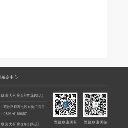
法鉴定中心
阜康大药房(琅赛花园店)
：
藏热路琅赛七区东侧门面房
：
0891-6189857
西藏阜康医药
西藏阜康医院
阜康大药房(纳金路店)