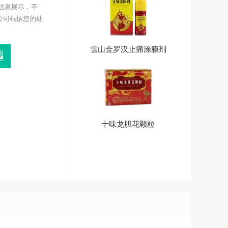
信息展示，不
限公司根据您的处
雪山金罗汉止痛涂膜剂
雪山金罗汉止痛涂膜剂
仁青芒觉
仁青芒觉
十味龙胆花颗粒
十味龙胆花颗粒
仁青常觉
仁青常觉