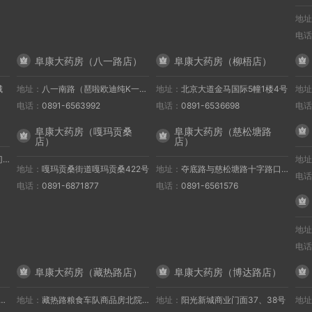
地址
电话
阜康大药房（八一路店）
阜康大药房（柳梧店）
城
地址：
八一南路（琶啦欧迪纯K一楼）
地址：
北京大道金马国际5幢1楼4号
地址
电话：
0891-6563992
电话：
0891-6536698
电话
阜康大药房（嘎玛贡桑
阜康大药房（慈松塘路
店）
店）
侧
地址
地址：
嘎玛贡桑街道嘎玛贡桑422号
地址：
夺底路与慈松塘路十字路口（拉萨阳光医院正对面）
电话
电话：
0891-6871877
电话：
0891-6561576
地址
电话
阜康大药房（藏热路店）
阜康大药房（博达路店）
地址：
藏热路粮食车队商品房北院4号楼临街门面房（亚朵酒店斜对面）
地址：
阳光新城商业门面37、38号
地址