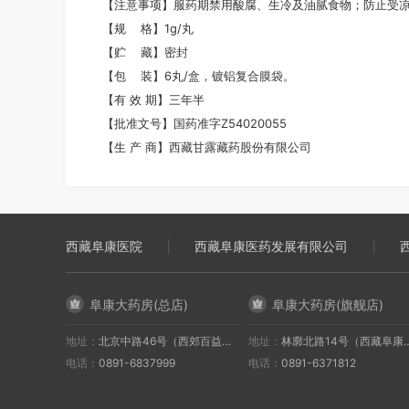
【注意事项】服药期禁用酸腐、生冷及油腻食物；防止受
【规 格】1g/丸
【贮 藏】密封
【包 装】6丸/盒，镀铝复合膜袋。
【有 效 期】三年半
【批准文号】国药准字Z54020055
【生 产 商】西藏甘露藏药股份有限公司
西藏阜康医院
西藏阜康医药发展有限公司
阜康大药房(总店)
阜康大药房(旗舰店)
地址：
北京中路46号（西郊百益旁）
地址：
林廓北路14号（西藏阜康医院一楼）
电话：
0891-6837999
电话：
0891-6371812