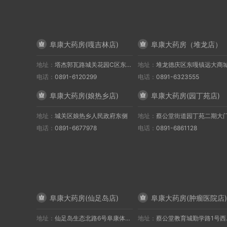
阜康大药房(嘎吉林店)
阜康大药房（堆龙店）
地址：
塔杰郭瓦路城关花园C区东街商铺(嘎吉林广场对面)
地址：
堆龙德庆区东嘎镇远大商
电话：
0891-6120299
电话：
0891-6323555
阜康大药房(娘热乡店)
阜康大药房(园丁苑店)
地址：
城关区娘热乡人民政府东侧
地址：
蔡公堂街道园丁苑二期大门西
电话：
0891-6677978
电话：
0891-6861128
阜康大药房(仙足岛店)
阜康大药房(肿瘤医院店)
地址：
仙足岛生态北路6号阜康体检中心大门右侧
地址：
蔡公堂教育城勤学路1号西藏阜康肿瘤医院大门左侧