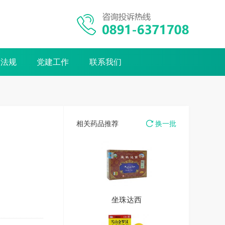
策法规
党建工作
联系我们
相关药品推荐
换一批
十味蒂达胶囊
十味蒂达胶囊
坐珠达西
坐珠达西