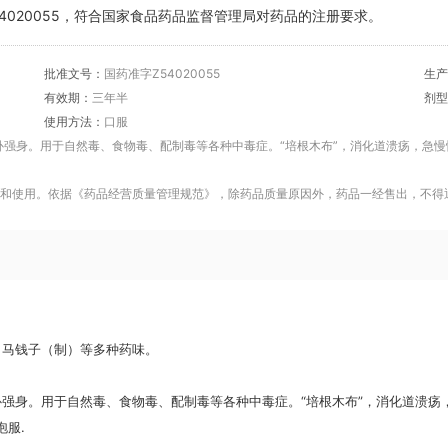
4020055，符合国家食品药品监督管理局对药品的注册要求。
批准文号：
国药准字Z54020055
生产
有效期：
三年半
剂型
使用方法：
口服
补强身。用于自然毒、食物毒、配制毒等各种中毒症。“培根木布”，消化道溃疡，急
和使用。依据《药品经营质量管理规范》，除药品质量原因外，药品一经售出，不得
、马钱子（制）等多种药味。
强身。用于自然毒、食物毒、配制毒等各种中毒症。“培根木布”，消化道溃疡
泡服.