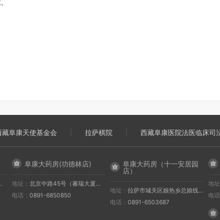
凉。
西藏阜康天使基金会
拉萨棋院
西藏阜康医院法医临床司
阜康大药房(功德林店)
阜康大药房（十一安居园
店）
地址：
北京中路45号（蕃瑞大厦一楼）
地址
地址：
拉萨市城关区娘热乡总娘线（第十一安居园旁）
电话：
0891-6850850
电话
电话：
0891-6503687