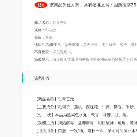
该商品为处方药，具有批准文号：国药准字Z5
商品名称：
仁青芒觉
规格：
6丸/盒
包装：
盒装
适应症/功能主治：
清热解毒，益养肝胃，明目醒神，愈疮，滋
不良反应：
详见说明书。
温馨提示：
请仔细阅读说明书并按说明使用或在药师指导下购买
说明书
【商品名称】仁青芒觉
【主要成分】毛诃子、蒲桃、西红花、牛黄、麝香、朱砂
【性 状】本品为黑褐色水丸；气香，味苦、甘、涩。
【功能主治】清热解毒，益养肝胃，明目醒神，愈疮，滋补
【用法用量】口服、一次1丸，每日一次，黎明时间温开水