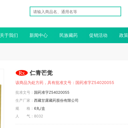
关于我们
新闻中心
民族藏药
促销活动
政
仁青芒觉
该商品为处方药，具有批准文号：国药准字Z54020055
批准文号：
国药准字Z54020055
生产厂家：
西藏甘露藏药股份有限公司
规 格：
6丸/盒
人 气：
8032