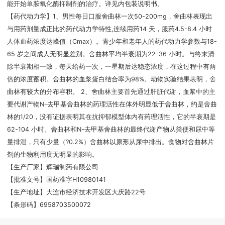
能开始单胺氧化酶抑制剂的治疗。详见内包装说明书。
【药代动力学】1、男性每日口服舍曲林一次50-200mg，舍曲林表现出
与用药剂量成正比的药代动力学特性,连续用药14 天，服药4.5-8.4 小时
人体血药浓度达峰值（Cmax）。青少年和老年人的药代动力学参数与18-
65 岁之间成人无明显差别。舍曲林平均半衰期为22-36 小时。与终末清
除半衰期相一致，每天给药一次，一星期后达稳态浓度，在这过程中有两
倍的浓度蓄积。舍曲林的血浆蛋白结合率为98%。动物实验结果表明，舍
曲林有较大的分布容积。 2、舍曲林主要首先通过肝脏代谢，血浆中的主
要代谢产物N-去甲基舍曲林的药理活性在体外明显低于舍曲林，约是舍曲
林的1/20，没有证据表明其在抗抑郁模型体内有药理活性，它的半衰期是
62-104 小时。舍曲林和N-去甲基舍曲林的最终代谢产物从粪便和尿中等
量排泄，只有少量（?0.2%）舍曲林以原形从尿中排出。食物对舍曲林片
剂的生物利用度无明显的影响。
【生产厂家】辉瑞制药有限公司
【批准文号】国药准字H10980141
【生产地址】大连市经济技术开发区大庆路22号
【条形码】6958703500072