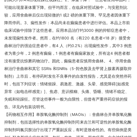
可能出现显著体重下降。但平均而言，在临床对照试验中，与安慰剂比
较，应用舍曲林后仅出现轻微的1 或2 磅的体重下降。罕见患者因体重下
降而停药。3、痫性发作：本品尚未在癫痫患者中进行评估。本品上市前
临床试验中排除了这些患者。应用本品治疗约3000 例的抑郁症患者中，
未发现痫性发作者。然而，在约1800 名（有220 名患者<18 岁）接受舍
曲林治疗的强迫症患者中，有4 人（约0.2%）出现痫性发作，其中3 例患
者为青少年，2 例患有癫痫，1 例患者有癫痫家族史，所有这4 例患者都
没有接受抗惊厥药物治疗。因此，癫痫患者应慎用舍曲林。 4、停用舍曲
林治疗舍曲林和其它 SSRIs 和SNRIs（5-羟色胺及去甲肾上腺素再摄取抑
制剂）上市后，有停药时发生不良事件的自发性报告，尤其是在突然停药
时，包括下列症状：情绪烦躁、易激惹、激越、头晕、感觉障碍[如感觉
异常（如电击样感觉）]、焦虑、意识模糊、头痛、昏睡、情绪不稳定、
失眠和轻躁狂。尽管这些事件一般为自限性，但曾有严重停药症状的报
告。详见内包装说明书。
【药物相互作用】单胺氧化酶抑制剂（MAOIs）：舍曲林合并单胺氧化酶
抑制剂，包括选择性的单胺氧化酶抑制剂司来吉兰和可逆性的单胺氧化酶
抑制剂吗氯贝胺治疗出现了严重副反应，有时是致命性的。有些病例是类