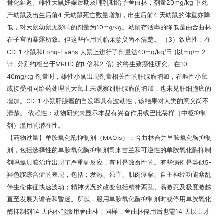
骨化延迟。雌性大鼠妊娠后期及哺乳期给予舍曲林，剂量20mg/kg 下死
产幼鼠及出生后前4 天幼鼠死亡数量增加，出生后前4 天幼鼠的体重亦降
低，对大鼠幼鼠无影响的剂量为10mg/kg。幼鼠存活率的降低是由舍曲林
在子宫的暴露所致。但这些作用的临床意义尚不清楚。 （3）致癌性：在
CD-1 小鼠和Long-Evans 大鼠上进行了剂量达40mg/kg/日 (以mg/m 2
计, 分别约相当于MRHD 的1 倍和2 倍) 的终生致癌性研究。在10-
40mg/kg 剂量时，雄性小鼠出现剂量相关性的肝腺瘤增加，在雌性小鼠
或接受相同给药处理的大鼠上未观察到肝腺瘤的增加，也未见肝细胞癌的
增加。CD-1 小鼠肝腺瘤的自发率具有波动性，该结果对人类的意义尚不
清楚。 依赖性：动物研究未显示本品有兴奋作用或巴比妥样（中枢抑制
剂）滥用的潜在性。
【药物过量】单胺氧化酶抑制剂（MAOIs）：舍曲林合并单胺氧化酶抑制
剂，包括选择性的单胺氧化酶抑制剂司来吉兰和可逆性的单胺氧化酶抑制
剂吗氯贝胺治疗出现了严重副反应，有时是致命性的。有些病例是类似5-
羟色胺综合症的表现，包括：发热、强直、肌肉痉挛、自主神经功能紊乱
伴生命体征快速波动；精神状况的改变包括精神紊乱、易激惹及极度激越
直至发展为谵妄和昏迷。所以，服用单胺氧化酶抑制剂时或停用单胺氧化
酶抑制剂14 天内不能服用舍曲林；同样，舍曲林停用后也需14 天以上才