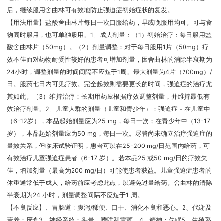
后，继续服用舍曲林可有效地防止强迫症初始症状的复发。
【用法用量】盐酸舍曲林片每日一次口服给药，早或晚服用均可。可与食
物同时服用，也可单独服用。1、成人剂量：（1）初始治疗：每日服用盐
酸舍曲林片（50mg）。（2）剂量调整：对于每日服用1片（50mg）疗
效不佳而对药物耐受性较好的患者可增加剂量，因舍曲林的消除半衰期为
24小时，调整剂量的时间间隔不应短于1周。最大剂量为4片（200mg）/
日。服药七日内可见疗效。完全起效则需要更长的时间，强迫症的治疗尤
其如此。（3）维持治疗：长期用药应根据疗效调整剂量，并维持最低有
效治疗剂量。2、儿童人群的剂量（儿童和青少年）：强迫症 - 在儿童中
（6-12岁），本品起始剂量应为25 mg，每日一次；在青少年中（13-17
岁），本品起始剂量应为50 mg，每日一次。尽管尚未确立治疗强迫症的
量效关系，但临床试验证明，患者可以在25-200 mg/日范围内给药，可
有效治疗儿童强迫症患者（6-17 岁）。若本品25 或50 mg/日的疗效欠
佳，增加剂量（最高为200 mg/日）可能使患者获益。儿童强迫症患者的
体重通常低于成人，给药前应考虑此点，以避免过量给药。舍曲林的清除
半衰期为24 小时，剂量调整间隔不应短于1 周。
【不良反应】、胃肠道：腹泻/稀便、口干、消化不良和恶心。2、代谢及
营养：厌食3、神经系统：头晕、嗜睡和震颤。4、精神：失眠5、生殖系