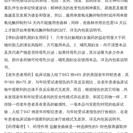
似5-羟色胺综合症的表现，包括：发热、强直、肌肉痉挛、自主神经功能
紊乱伴生命体征快速波动；精神状况的改变包括精神紊乱、易激惹及极度
激越直至发展为谵妄和昏迷。所以，服用单胺氧化酶抑制剂时或停用单胺
氧化酶抑制剂14 天内不能服用舍曲林；同样，舍曲林停用后也需14 天以
上才能开始单胺氧化酶抑制剂的治疗。详见内包装说明书。
【孕妇及哺乳期妇女用药】1、只有当妊娠期妇女服药的益处明显大于药
物对胎儿的潜在风险时，方可服用本品。2、哺乳期妇女 - 尚不清楚本品
及其代谢产物是否经母乳分泌；如果经母乳分泌，其分泌量为多少亦未
知。因许多药物可经母乳分泌，哺乳期妇女应慎用本品。详见内包装说明
书。
【老年患者用药】临床试验入组了663 例≥65 岁的美国老年抑郁患者，其
中180 例≥75 岁。与年轻受试者报告的不良反应相比，在老年患者临床试
验中观察到的总体不良反应模式无差异。而且，根据报告的其它经验，尚
未发现老年和年轻受试者间的安全性模式存在差异。和其它药物一样，不
排除一些老年患者具有更高的敏感性。一项本品与安慰剂对照的临床试
验，入组了947 例老年抑郁症患者。与年轻受试者报告的疗效相比，在老
年患者临床试验中观察到的总体疗效模式无差异。详见内包装说明书。
【药理毒理】1、药理作用 盐酸舍曲林是一种选择性的5-羟色胺再摄取抑