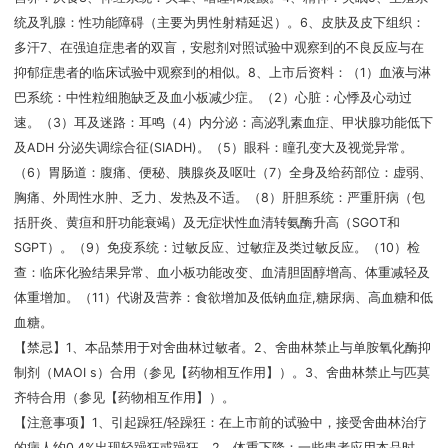
统及乳腺：性功能障碍（主要为男性射精延迟）。6、皮肤及皮下组织：
多汗7、在强迫症患者的双盲，安慰剂对照试验中观察到的不良反应与在
抑郁症患者的临床试验中观察到的相似。8、上市后资料：（1）血液与淋
巴系统：中性粒细胞缺乏及血小板减少症。（2）心脏：心悸及心动过
速。（3）耳及迷路：耳鸣（4）内分泌：高泌乳素血症、甲状腺功能低下
及ADH 分泌失调综合征(SIADH)。（5）眼科：瞳孔变大及视觉异常。
（6）胃肠道：腹痛、便秘、胰腺炎及呕吐（7）全身及给药部位：虚弱、
胸痛、外周性水肿、乏力、发热及不适。（8）肝胆系统：严重肝病（包
括肝炎、黄疸和肝功能衰竭）及无症状性血清转氨酶升高（SGOT和
SGPT）。（9）免疫系统：过敏反应、过敏症及类过敏反应。（10）检
查：临床化验结果异常、血小板功能改变、血清胆固醇增高、体重减轻及
体重增加。（11）代谢及营养：食欲增加及低钠血症,糖尿病、高血糖和低
血糖。
【禁忌】1、本品禁用于对舍曲林过敏者。2、舍曲林禁止与单胺氧化酶抑
制剂（MAOI s）合用（参见【药物相互作用】）。3、舍曲林禁止与匹莫
齐特合用（参见【药物相互作用】）。
【注意事项】1、引起躁狂/轻躁狂：在上市前的试验中，接受舍曲林治疗
的病人约0.4%出现轻躁狂或躁狂。2、体重下降：一些患者应用本品时，