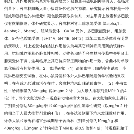
制剂。其作用机制与其对中枢神经元5-羟色胺再摄取的抑制有关。在临床
剂量下，舍曲林阻断人血小板对5-羟色胺的摄取。研究提示舍曲林是一种
强效和选择性的神经元5-羟色胺再摄取抑制剂，对去甲肾上腺素和多巴胺
仅有微弱影响。体外研究显示，舍曲林对肾上腺素能受体 (&alpha;1，
&alpha;2，&beta;)、胆碱能受体、GABA 受体、多巴胺能受体、组胺受
体、5-羟色胺能受体（5HT1A, 5HT1B, 5HT2）或苯二氮卓受体没有明显
的亲和力。对上述受体的拮抗作用被认为与其它精神疾病用药的镇静作
用、抗胆碱作用和心脏毒性相关。动物长期给予舍曲林可使脑中去甲肾上
腺素受体下调，这与临床上其它抗抑郁症药物的作用一致。舍曲林对单胺
氧化酶没有抑制作用。2、毒理研究 （1）遗传毒性：细菌突变试验、小
鼠淋巴瘤突变试验、在体小鼠骨髓和体外人淋巴细胞遗传学试验结果表
明，在有或无代谢激活存在时，舍曲林均未出现遗传毒性。（2）生殖毒
性：给药剂量为80mg/kg (以mg/m 2 计，为人最大推荐剂量MRHD 的4
倍) 时，两个大鼠试验之一观察到动物生育力降低。在大鼠和家兔上进行
了剂量分别达80mg/kg/日和40mg/kg/日的生殖毒性研究（以mg/m 2 计
约相当于人最大推荐剂量的4 倍），在各试验剂量下均未发现致畸作用。
怀孕大鼠和家兔在器官形成期给予舍曲林（剂量分别为10mg/kg 和
40mg/kg，以mg/m 2 计约相当于MRHD 的0.5 倍和4 倍）时观察到胎仔