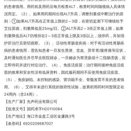
的患者慎用。用药前及用药后每月检查ALT，检查时间间隔视病人具体情
况而定。（2）、如果用药期间出现ALT升高，调整剂量或中断治疗的原
则：①如果ALT升高在正常值上限的2～3倍，在密切监测下可继续给予
艾拉莫德，剂量降低至25mg/日。②ALT升高2～3倍正常值上限，如果
剂量降低后ALT仍维持在2～3倍正常值上限及3倍以上，须停药，并加强
护肝治疗且密切观察。（3）、活动性胃肠道疾病：对于有活动性胃肠疾
病的患者慎用，需告知患者一旦发生黑便、贫血、异常胃/腹疼痛等症状，
及时通知医生并尽早去医院就诊，一旦确诊为胃溃疡或十二指肠溃疡，应
立即停药并进行对症治疗。（4）、免疫活疫苗：治疗期间接种免疫活疫
苗的效果和安全性没有临床资料，因此服药期间不应使用免疫活疫苗。
（5）、免疫缺陷、未控制的感染、肾功能不全、骨髓发育不良的患者慎
用。（6）、艾得辛未进行系统的致癌性试验，故累积用药时间暂限定在
24周内（含24周）。
【生产厂家】先声药业有限公司
【批准文号】国药准字H20110084
【生产地址】海口市金盘工业区金濂路3号
【条形码】6920209687007