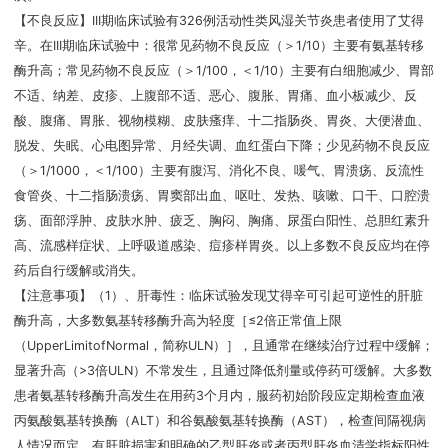
【不良反应】III期临床试验有326例活动性类风湿关节炎患者使用了艾得
辛。在III期临床试验中：很常见药物不良反应（＞1/10）主要有氨基转移
酶升高；常见药物不良反应（＞1/100，＜1/10）主要有白细胞减少、胃部
不适、纳差、皮疹、上腹部不适、恶心、腹胀、胃痛、血小板减少、反
酸、腹痛、胃胀、视物模糊、皮肤瘙痒、十二指肠炎、胃炎、大便潜血、
脱发、失眠、心电图异常、月经失调、血红蛋白下降；少见药物不良反应
（＞1/1000，＜1/100）主要有腹泻、消化不良、喛气、胃溃疡、反流性
食管炎、十二指肠溃疡、胃窦部出血、呕吐、发热、咳嗽、口干、口腔溃
疡、面部浮肿、皮肤水肿、疲乏、胸闷、胸痛、尿蛋白阳性、总胆红素升
高、流感样症状、上呼吸道感染、痘疹样胃炎。以上多数不良反应均在停
药后自行缓解或消失。
【注意事项】（1）、肝毒性：临床试验发现艾得辛可引起可逆性的肝脏
酶升高，大多数氨基转移酶升高为轻度［≤2倍正常值上限
（UpperLimitofNormal，简称ULN）］，且通常在继续治疗过程中缓解；
显著升高（>3倍ULN）不常发生，且通过降低剂量或停药可缓解。大多数
患者氨基转移酶升高发生在用药3个月内，服药初始阶段应定期检查血液
丙氨酸氨基转换酶（ALT）和谷氨酸氨基转换酶（AST），检查间隔视病
人情况而定。有肝脏损害和明确的乙型肝炎或者丙型肝炎血清学指标阳性